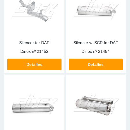
Ap
Ma
Silencer for DAF
Silencer w. SCR for DAF
Dinex nº
21452
Dinex nº
21454
Detalles
Detalles