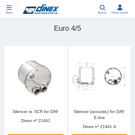
Menu
Buscar
Iniciar sesión
Euro 4/5
Piezas Universales
EN-GB
Pi
US
EU
USA Exhaust
PL-PL
Cu
In
Pi
EU Exhaust
FR-FR
Ab
R
Si
DE-DE
Co
Sy
Pi
EN-US
Tu
Sy
Pi
IT-IT
Si
Sy
Pi
Silencer w. SCR for DAF
Silencer (acoustic) for DAF,
E-line
Dinex nº
21441
TR-TR
Co
Sy
Pi
Dinex nº
21441.A