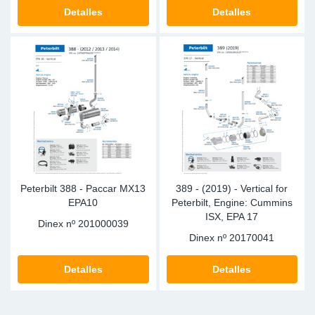
SR-RS
Ki
Sy
Pi
Detalles
Detalles
LV-LV
Ca
Sy
Pi
EN-SE
Ju
Sy
Pi
Pr
Sy
Pi
In
Ou
Pi
Peterbilt 388 - Paccar MX13
389 - (2019) - Vertical for
Se
EPA10
Peterbilt, Engine: Cummins
ISX, EPA 17
Dinex nº
201000039
Ta
Dinex nº
20170041
Mo
Detalles
Detalles
Pu