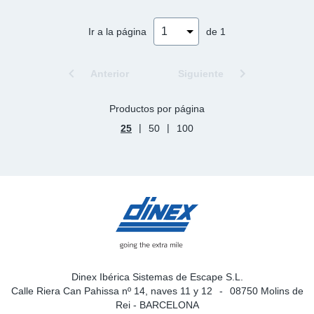
Ap
Ir a la página
de 1
Ma
Anterior
Siguiente
Productos por página
|
|
25
50
100
Dinex Ibérica Sistemas de Escape S.L.
Calle Riera Can Pahissa nº 14, naves 11 y 12
08750 Molins de
Rei - BARCELONA