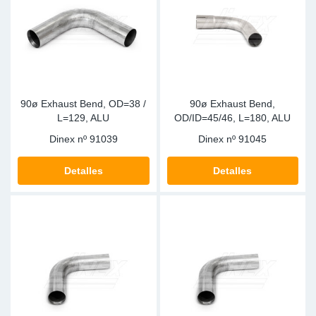
Ap
Ma
90ø Exhaust Bend, OD=38 /
90ø Exhaust Bend,
L=129, ALU
OD/ID=45/46, L=180, ALU
Dinex nº
91039
Dinex nº
91045
Detalles
Detalles