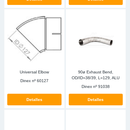
SR-RS
Ki
Sy
Pi
LV-LV
Ca
Sy
Pi
EN-SE
Ju
Sy
Pi
Pr
Sy
Pi
In
Ou
Pi
Universal Elbow
90ø Exhaust Bend,
OD/ID=38/39, L=129, ALU
Se
Dinex nº
60127
Dinex nº
91038
Ta
Detalles
Detalles
Mo
Pu