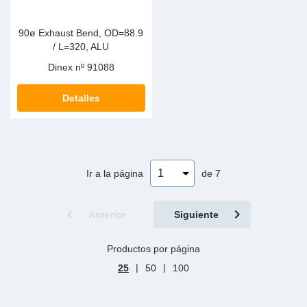
90ø Exhaust Bend, OD=88.9
/ L=320, ALU
Dinex nº
91088
Detalles
Ir a la página
de 7
Anterior
Siguiente
Productos por página
|
|
25
50
100