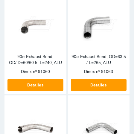
90ø Exhaust Bend,
90ø Exhaust Bend, OD=63.5
OD/ID=60/60.5, L=240, ALU
/ L=265, ALU
Dinex nº
91060
Dinex nº
91063
Detalles
Detalles