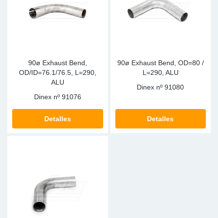
90ø Exhaust Bend,
90ø Exhaust Bend, OD=80 /
OD/ID=76.1/76.5, L=290,
L=290, ALU
ALU
Dinex nº
91080
Dinex nº
91076
Detalles
Detalles