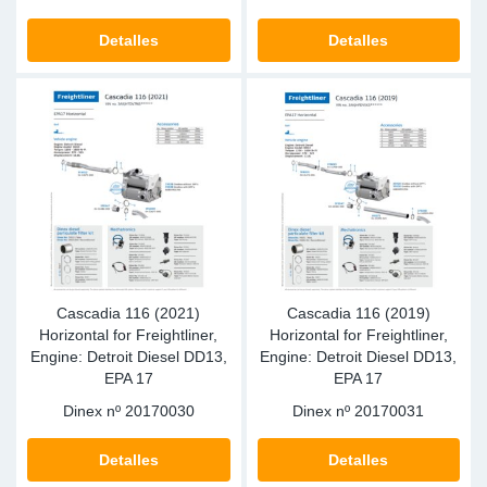
SR-RS
Ki
Sy
Pi
Detalles
Detalles
LV-LV
Ca
Sy
Pi
EN-SE
Ju
Sy
Pi
Pr
Sy
Pi
In
Ou
Pi
Se
Cascadia 116 (2021)
Cascadia 116 (2019)
Horizontal for Freightliner,
Horizontal for Freightliner,
Ta
Engine: Detroit Diesel DD13,
Engine: Detroit Diesel DD13,
EPA 17
EPA 17
Mo
Dinex nº
20170030
Dinex nº
20170031
Pu
Detalles
Detalles