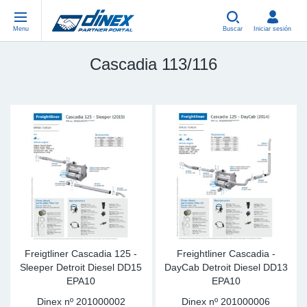
Menu
Buscar
Iniciar sesión
Cascadia 113/116
Piezas Universales
EN-GB
Pi
US
EU
USA Exhaust
PL-PL
Cu
In
Pi
EU Exhaust
FR-FR
Ab
R
Si
DE-DE
Co
Sy
Pi
EN-US
Tu
Sy
Pi
IT-IT
Si
Sy
Pi
Freigtliner Cascadia 125 -
Freightliner Cascadia -
Sleeper Detroit Diesel DD15
DayCab Detroit Diesel DD13
EPA10
EPA10
TR-TR
Co
Sy
Pi
Dinex nº
201000002
Dinex nº
201000006