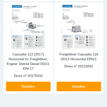
Ap
Ma
Cascadia 113 (2017)
Freightliner Cascadia 116
Horizontal for Freightliner,
DD13 Horizontal EPA21
Engine: Detroit Diesel DD13,
Dinex nº
20210002
EPA 17
Dinex nº
20170032
Detalles
Detalles