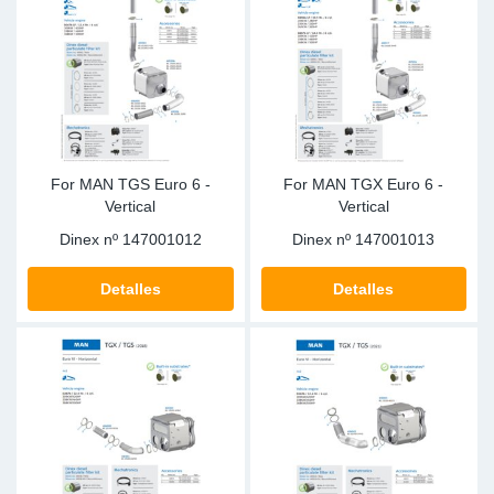
Ap
Ma
For MAN TGS Euro 6 -
For MAN TGX Euro 6 -
Vertical
Vertical
Dinex nº
147001012
Dinex nº
147001013
Detalles
Detalles