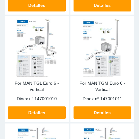
SR-RS
Ki
Sy
Pi
Detalles
Detalles
LV-LV
Ca
Sy
Pi
EN-SE
Ju
Sy
Pi
Pr
Sy
Pi
In
Ou
Pi
For MAN TGL Euro 6 -
For MAN TGM Euro 6 -
Se
Vertical
Vertical
Dinex nº
147001010
Dinex nº
147001011
Ta
Detalles
Detalles
Mo
Pu