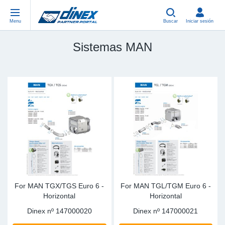
Menu
Buscar
Iniciar sesión
Sistemas MAN
Piezas Universales
EN-GB
Pi
US
EU
USA Exhaust
PL-PL
Cu
In
Pi
EU Exhaust
FR-FR
Ab
R
Si
DE-DE
Co
Sy
Pi
EN-US
Tu
Sy
Pi
IT-IT
Si
Sy
Pi
For MAN TGX/TGS Euro 6 -
For MAN TGL/TGM Euro 6 -
Horizontal
Horizontal
TR-TR
Co
Sy
Pi
Dinex nº
147000020
Dinex nº
147000021