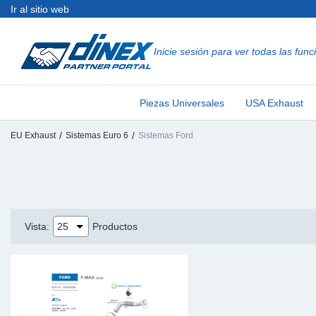
Ir al sitio web
Inicie sesión para ver todas las func
Piezas Universales
EN-GB
Pi
US
EU
Piezas Universales
USA Exhaust
USA Exhaust
PL-PL
Cu
In
Pi
EU Exhaust
Sistemas Euro 6
Sistemas Ford
EU Exhaust
FR-FR
Ab
R
Si
DE-DE
Co
Sy
Pi
EN-US
Tu
Sy
Pi
Vista
:
Productos
IT-IT
Si
Sy
Pi
TR-TR
Co
Sy
Pi