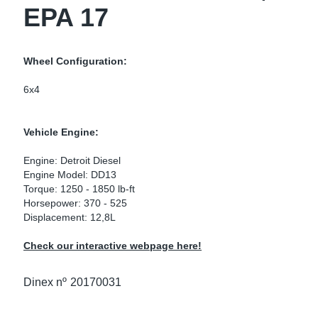
EPA 17
as Para Marcas De Camiones
tos
Scania
as De Perno En U
 Escape
Volvo
Wheel Configuration:
low
r Kits
6x4
s
res Euro 6
Vehicle Engine:
Engine: Detroit Diesel
Engine Model: DD13
Torque: 1250 - 1850 lb-ft
ors
anteros
Horsepower: 370 - 525
Displacement: 12,8L
Check our interactive webpage here!
e Sensors
ermedios
Dinex nº
20170031
Sensors
 NOx Europa