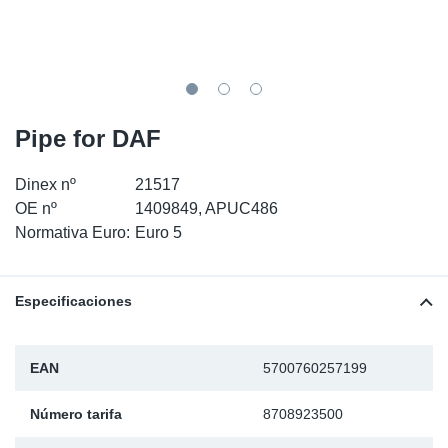
SR-RS
Ki
Sy
Pi
LV-LV
Ca
Sy
Pi
EN-SE
Ju
Sy
Pi
Pipe for DAF
Pr
Sy
Pi
Dinex nº
21517
OE nº
1409849, APUC486
In
Ou
Pi
Normativa Euro:
Euro 5
Se
Especificaciones
Ta
EAN
5700760257199
Mo
Número tarifa
8708923500
Pu