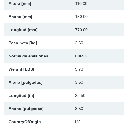
Altura [mm]
110.00
Ap
Ancho [mm]
150.00
Ma
Longitud [mm]
770.00
Peso neto [kg]
2.60
Norma de emisiones
Euro 5
Weight [LBS]
5.73
Altura [pulgadas]
3.50
Longitud [in]
28.50
Ancho [pulgadas]
3.50
CountryOfOrigin
LV