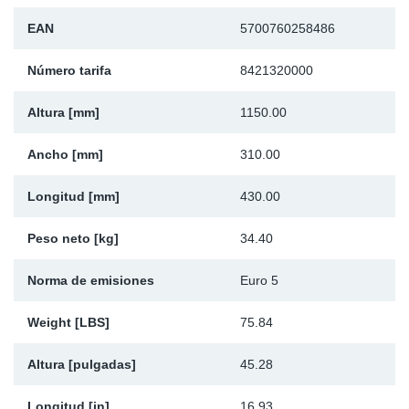
Ap
EAN
5700760258486
Ma
Número tarifa
8421320000
Altura [mm]
1150.00
Ancho [mm]
310.00
Longitud [mm]
430.00
Peso neto [kg]
34.40
Norma de emisiones
Euro 5
Weight [LBS]
75.84
Altura [pulgadas]
45.28
Longitud [in]
16.93