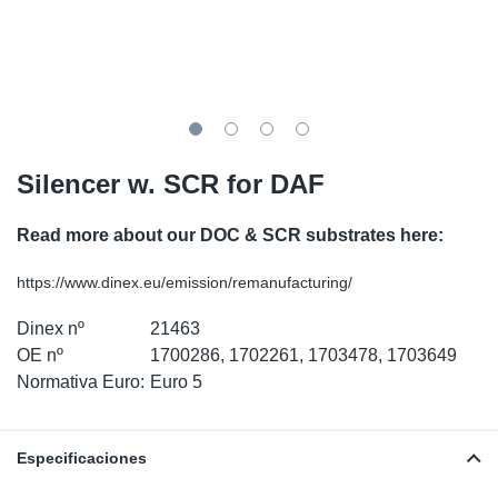
SR-RS
Ki
Sy
Pi
LV-LV
Ca
Sy
Pi
EN-SE
Ju
Sy
Pi
Silencer w. SCR for DAF
Pr
Sy
Pi
Read more about our DOC & SCR substrates here:
In
Ou
Pi
https://www.dinex.eu/emission/remanufacturing/
Se
Dinex nº
21463
OE nº
1700286, 1702261, 1703478, 1703649
Ta
Normativa Euro:
Euro 5
Mo
Especificaciones
Pu