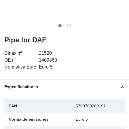
SR-RS
Ki
Sy
Pi
LV-LV
Ca
Sy
Pi
EN-SE
Ju
Sy
Pi
Pipe for DAF
Pr
Sy
Pi
Dinex nº
21520
OE nº
1409860
In
Ou
Pi
Normativa Euro:
Euro 5
Se
Especificaciones
Ta
EAN
5700760280197
Mo
Norma de emisiones
Euro 5
Pu