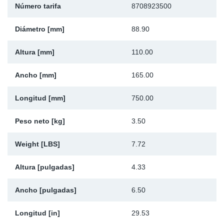
Número tarifa
8708923500
Ap
Diámetro [mm]
88.90
Ma
Altura [mm]
110.00
Ancho [mm]
165.00
Longitud [mm]
750.00
Peso neto [kg]
3.50
Weight [LBS]
7.72
Altura [pulgadas]
4.33
Ancho [pulgadas]
6.50
Longitud [in]
29.53