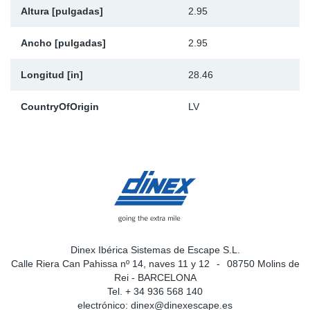
Altura [pulgadas]
2.95
Ancho [pulgadas]
2.95
Longitud [in]
28.46
CountryOfOrigin
LV
Dinex Ibérica Sistemas de Escape S.L.
Calle Riera Can Pahissa nº 14, naves 11 y 12
08750 Molins de
Rei - BARCELONA
Tel. + 34 936 568 140
electrónico:
dinex@dinexescape.es