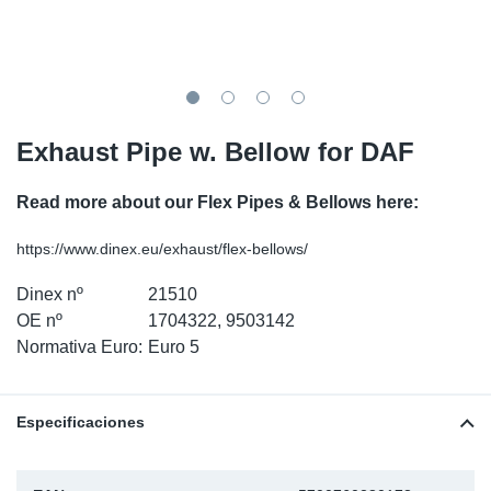
SR-RS
Ki
Sy
Pi
LV-LV
Ca
Sy
Pi
EN-SE
Ju
Sy
Pi
Exhaust Pipe w. Bellow for DAF
Pr
Sy
Pi
Read more about our Flex Pipes & Bellows here:
In
Ou
Pi
https://www.dinex.eu/exhaust/flex-bellows/
Dinex nº
21510
Se
OE nº
1704322, 9503142
Normativa Euro:
Euro 5
Ta
Mo
Especificaciones
Pu