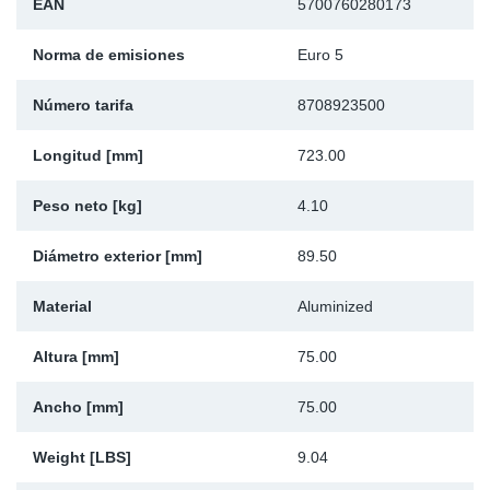
EAN
5700760280173
Ap
Norma de emisiones
Euro 5
Ma
Número tarifa
8708923500
Longitud [mm]
723.00
Peso neto [kg]
4.10
Diámetro exterior [mm]
89.50
Material
Aluminized
Altura [mm]
75.00
Ancho [mm]
75.00
Weight [LBS]
9.04