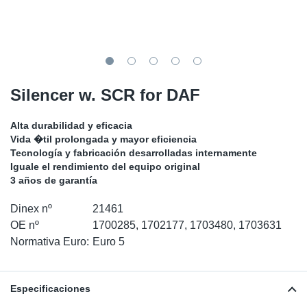
SR-RS
Ki
Sy
Pi
LV-LV
Ca
Sy
Pi
EN-SE
Ju
Sy
Pi
Silencer w. SCR for DAF
Pr
Sy
Pi
Alta durabilidad y eficacia
Vida �til prolongada y mayor eficiencia
In
Ou
Pi
Tecnología y fabricación desarrolladas internamente
Iguale el rendimiento del equipo original
3 años de garantía
Se
Dinex nº
21461
Ta
OE nº
1700285, 1702177, 1703480, 1703631
Normativa Euro:
Euro 5
Mo
Especificaciones
Pu