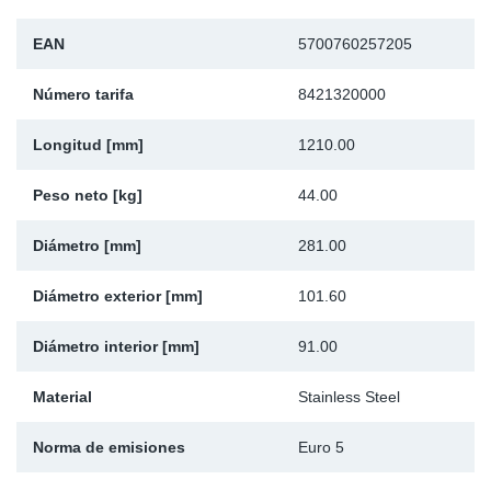
Ap
EAN
5700760257205
Ma
Número tarifa
8421320000
Longitud [mm]
1210.00
Peso neto [kg]
44.00
Diámetro [mm]
281.00
Diámetro exterior [mm]
101.60
Diámetro interior [mm]
91.00
Material
Stainless Steel
Norma de emisiones
Euro 5