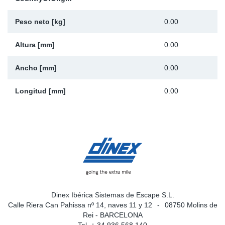
Ap
Peso neto [kg]
0.00
Ma
Altura [mm]
0.00
Ancho [mm]
0.00
Longitud [mm]
0.00
Dinex Ibérica Sistemas de Escape S.L.
Calle Riera Can Pahissa nº 14, naves 11 y 12
08750 Molins de
Rei - BARCELONA