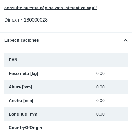
Ap
consulte nuestra página web interactiva aquí!
Dinex nº
180000028
Ma
Especificaciones
EAN
Peso neto [kg]
0.00
Altura [mm]
0.00
Ancho [mm]
0.00
Longitud [mm]
0.00
CountryOfOrigin