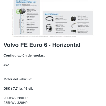
SR-RS
Ki
Sy
Pi
LV-LV
Ca
Sy
Pi
EN-SE
Ju
Sy
Pi
Pr
Sy
Pi
Volvo FE Euro 6 - Horizontal
In
Ou
Pi
Configuración de ruedas:
Se
4x2
Ta
Motor del vehículo:
Mo
D8K / 7.7 ltr. / 6 cil.
206KW / 280HP
Pu
235KW / 320HP