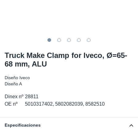
SR-RS
Ki
Sy
Pi
LV-LV
Ca
Sy
Pi
EN-SE
Ju
Sy
Pi
Pr
Sy
Pi
Truck Make Clamp for Iveco, Ø=65-
68 mm, ALU
In
Ou
Pi
Diseño Iveco
Se
Diseño A
Dinex nº
28811
Ta
OE nº
5010317402, 5802082039, 8582510
Mo
Especificaciones
Pu