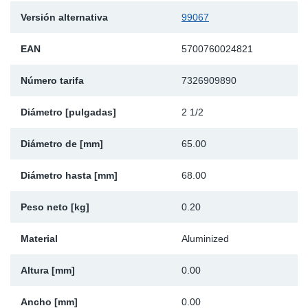
Ap
Versión alternativa
99067
EAN
5700760024821
Ma
Número tarifa
7326909890
Diámetro [pulgadas]
2 1/2
Diámetro de [mm]
65.00
Diámetro hasta [mm]
68.00
Peso neto [kg]
0.20
Material
Aluminized
Altura [mm]
0.00
Ancho [mm]
0.00