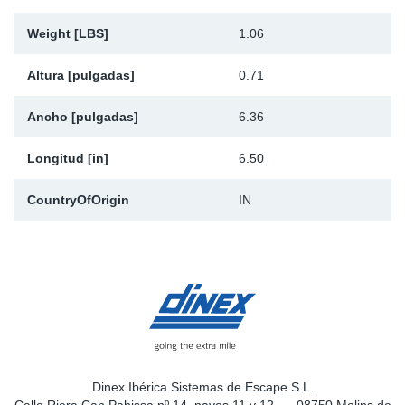
Weight [LBS]
1.06
Altura [pulgadas]
0.71
Ancho [pulgadas]
6.36
Longitud [in]
6.50
CountryOfOrigin
IN
Dinex Ibérica Sistemas de Escape S.L.