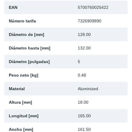
Ap
EAN
5700760025422
Número tarifa
7326909890
Ma
Diámetro de [mm]
128.00
Diámetro hasta [mm]
132.00
Diámetro [pulgadas]
5
Peso neto [kg]
0.48
Material
Aluminized
Altura [mm]
18.00
Longitud [mm]
165.00
Ancho [mm]
161.50