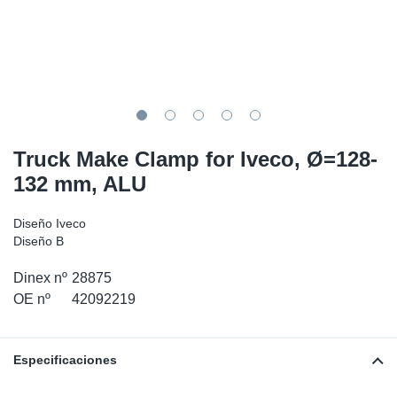
SR-RS
Ki
Sy
Pi
LV-LV
Ca
Sy
Pi
EN-SE
Ju
Sy
Pi
Pr
Sy
Pi
Truck Make Clamp for Iveco, Ø=128-
132 mm, ALU
In
Ou
Pi
Diseño Iveco
Se
Diseño B
Dinex nº
28875
Ta
OE nº
42092219
Mo
Especificaciones
Pu