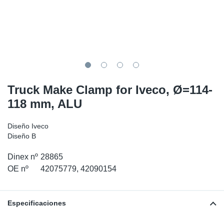
SR-RS
Ki
Sy
Pi
LV-LV
Ca
Sy
Pi
EN-SE
Ju
Sy
Pi
Pr
Sy
Pi
Truck Make Clamp for Iveco, Ø=114-
118 mm, ALU
In
Ou
Pi
Diseño Iveco
Se
Diseño B
Dinex nº
28865
Ta
OE nº
42075779, 42090154
Mo
Especificaciones
Pu