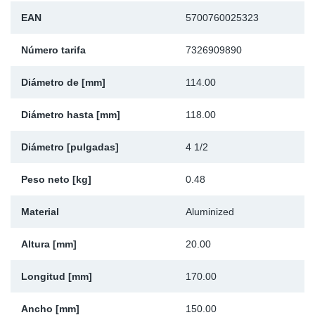
Ap
EAN
5700760025323
Número tarifa
7326909890
Ma
Diámetro de [mm]
114.00
Diámetro hasta [mm]
118.00
Diámetro [pulgadas]
4 1/2
Peso neto [kg]
0.48
Material
Aluminized
Altura [mm]
20.00
Longitud [mm]
170.00
Ancho [mm]
150.00