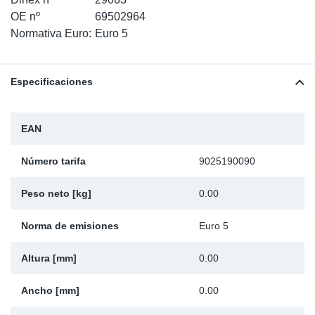
SR-RS
Ki
Sy
Pi
OE nº
69502964
Normativa Euro:
Euro 5
LV-LV
Ca
Sy
Pi
Especificaciones
EN-SE
Ju
Sy
Pi
Pr
Sy
Pi
EAN
In
Ou
Pi
Número tarifa
9025190090
Se
Peso neto [kg]
0.00
Ta
Norma de emisiones
Euro 5
Altura [mm]
0.00
Mo
Ancho [mm]
0.00
Pu