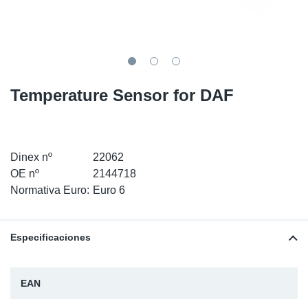
SR-RS
Ki
Sy
Pi
LV-LV
Ca
Sy
Pi
EN-SE
Ju
Sy
Pi
Temperature Sensor for DAF
Pr
Sy
Pi
In
Ou
Pi
Dinex nº
22062
OE nº
2144718
Se
Normativa Euro:
Euro 6
Ta
Especificaciones
Mo
EAN
Pu