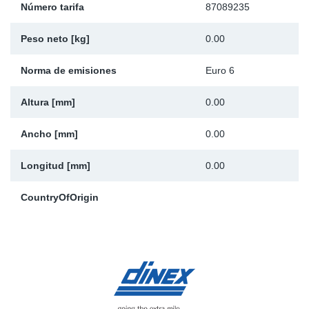
Número tarifa
87089235
Ap
Peso neto [kg]
0.00
Ma
Norma de emisiones
Euro 6
Altura [mm]
0.00
Ancho [mm]
0.00
Longitud [mm]
0.00
CountryOfOrigin