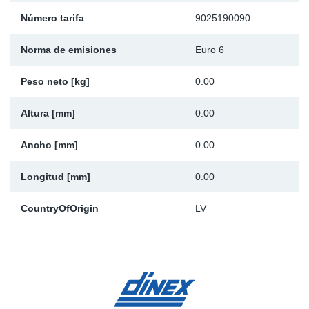
Ap
Número tarifa
9025190090
Norma de emisiones
Euro 6
Ma
Peso neto [kg]
0.00
Altura [mm]
0.00
Ancho [mm]
0.00
Longitud [mm]
0.00
CountryOfOrigin
LV