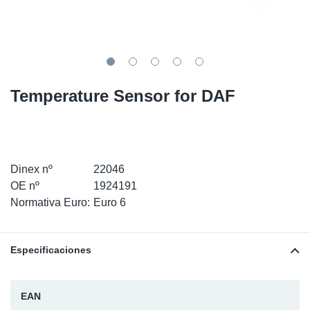
SR-RS
Ki
Sy
Pi
LV-LV
Ca
Sy
Pi
EN-SE
Ju
Sy
Pi
Temperature Sensor for DAF
Pr
Sy
Pi
In
Ou
Pi
Dinex nº
22046
OE nº
1924191
Se
Normativa Euro:
Euro 6
Ta
Especificaciones
Mo
Pu
EAN