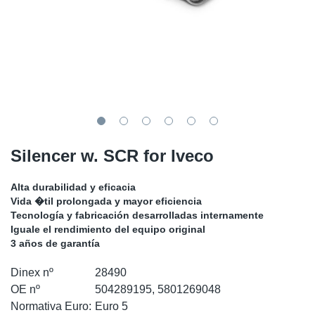
SR-RS
Ki
Sy
Pi
LV-LV
Ca
Sy
Pi
EN-SE
Ju
Sy
Pi
Pr
Sy
Pi
Silencer w. SCR for Iveco
In
Ou
Pi
Alta durabilidad y eficacia
Se
Vida �til prolongada y mayor eficiencia
Tecnología y fabricación desarrolladas internamente
Ta
Iguale el rendimiento del equipo original
3 años de garantía
Mo
Dinex nº
28490
OE nº
504289195, 5801269048
Pu
Normativa Euro:
Euro 5