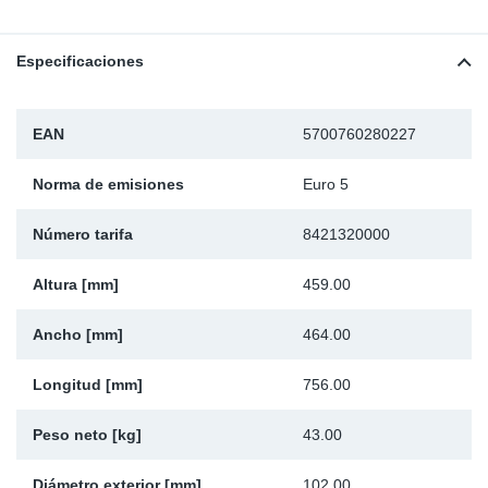
Ap
Especificaciones
Ma
EAN
5700760280227
Norma de emisiones
Euro 5
Número tarifa
8421320000
Altura [mm]
459.00
Ancho [mm]
464.00
Longitud [mm]
756.00
Peso neto [kg]
43.00
Diámetro exterior [mm]
102.00