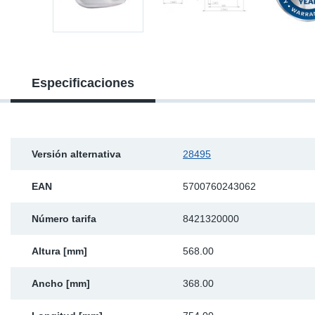
Ap
Ma
Especificaciones
Versión alternativa
28495
EAN
5700760243062
Número tarifa
8421320000
Altura [mm]
568.00
Ancho [mm]
368.00