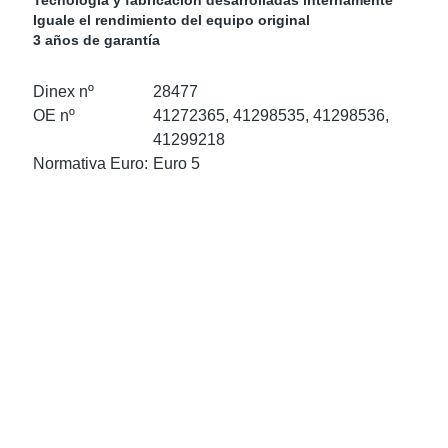
Tecnología y fabricación desarrolladas internamente
as Para Marcas De Camiones
tos
Scania
Iguale el rendimiento del equipo original
3 años de garantía
as De Perno En U
 Escape
Volvo
Dinex nº
28477
OE nº
41272365, 41298535, 41298536,
low
r Kits
41299218
Normativa Euro:
Euro 5
s
res Euro 6
ors
anteros
e Sensors
ermedios
Sensors
 NOx Europa