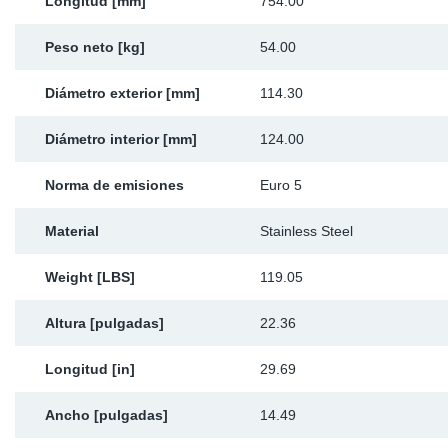
Longitud [mm]
754.00
Peso neto [kg]
54.00
Diámetro exterior [mm]
114.30
Diámetro interior [mm]
124.00
Norma de emisiones
Euro 5
Material
Stainless Steel
Weight [LBS]
119.05
Altura [pulgadas]
22.36
Longitud [in]
29.69
Ancho [pulgadas]
14.49