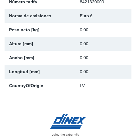
Número tarifa
8421320000
Ap
Norma de emisiones
Euro 6
Ma
Peso neto [kg]
0.00
Altura [mm]
0.00
Ancho [mm]
0.00
Longitud [mm]
0.00
CountryOfOrigin
LV