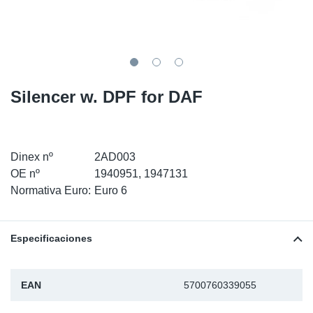
SR-RS
Ki
Sy
Pi
LV-LV
Ca
Sy
Pi
EN-SE
Ju
Sy
Pi
Silencer w. DPF for DAF
Pr
Sy
Pi
In
Ou
Pi
Dinex nº
2AD003
OE nº
1940951, 1947131
Se
Normativa Euro:
Euro 6
Ta
Especificaciones
Mo
EAN
5700760339055
Pu