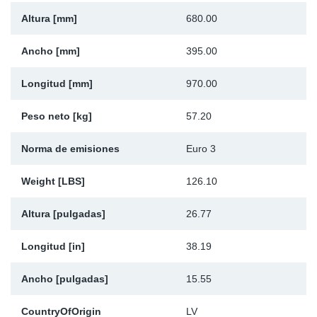
Ap
Altura [mm]
680.00
Ancho [mm]
395.00
Ma
Longitud [mm]
970.00
Peso neto [kg]
57.20
Norma de emisiones
Euro 3
Weight [LBS]
126.10
Altura [pulgadas]
26.77
Longitud [in]
38.19
Ancho [pulgadas]
15.55
CountryOfOrigin
LV