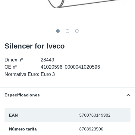
SR-RS
Ki
Sy
Pi
LV-LV
Ca
Sy
Pi
EN-SE
Ju
Sy
Pi
Silencer for Iveco
Pr
Sy
Pi
Dinex nº
28449
In
Ou
Pi
OE nº
41020596, 0000041020596
Normativa Euro:
Euro 3
Se
Especificaciones
Ta
Mo
EAN
5700760149982
Pu
Número tarifa
8708923500