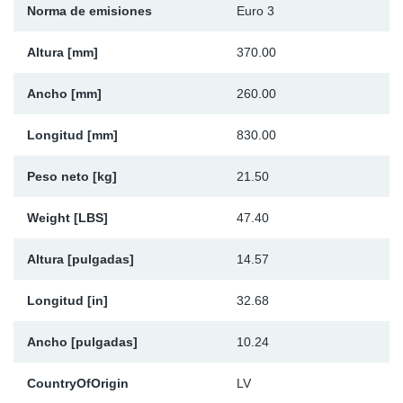
Norma de emisiones
Euro 3
Ap
Altura [mm]
370.00
Ma
Ancho [mm]
260.00
Longitud [mm]
830.00
Peso neto [kg]
21.50
Weight [LBS]
47.40
Altura [pulgadas]
14.57
Longitud [in]
32.68
Ancho [pulgadas]
10.24
CountryOfOrigin
LV