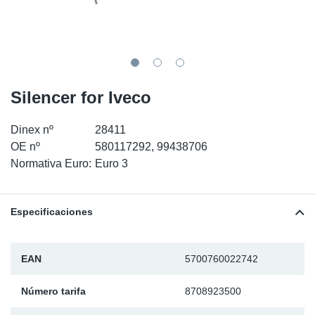
SR-RS
Ki
Sy
Pi
LV-LV
Ca
Sy
Pi
EN-SE
Ju
Sy
Pi
Silencer for Iveco
Pr
Sy
Pi
Dinex nº
28411
OE nº
580117292, 99438706
In
Ou
Pi
Normativa Euro:
Euro 3
Se
Especificaciones
Ta
EAN
5700760022742
Mo
Número tarifa
8708923500
Pu