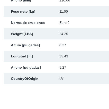
Ancho [mm]
210.00
Peso neto [kg]
11.00
Norma de emisiones
Euro 2
Weight [LBS]
24.25
Altura [pulgadas]
8.27
Longitud [in]
35.43
Ancho [pulgadas]
8.27
CountryOfOrigin
LV