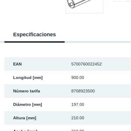
Ap
Ma
Especificaciones
EAN
5700760022452
Longitud [mm]
900.00
Número tarifa
8708923500
Diámetro [mm]
197.00
Altura [mm]
210.00