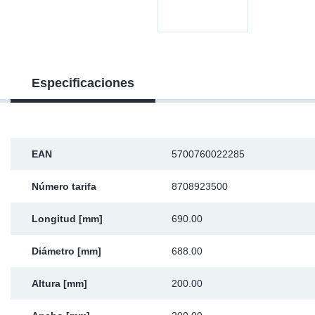
Ap
Ma
Especificaciones
EAN
5700760022285
Número tarifa
8708923500
Longitud [mm]
690.00
Diámetro [mm]
688.00
Altura [mm]
200.00