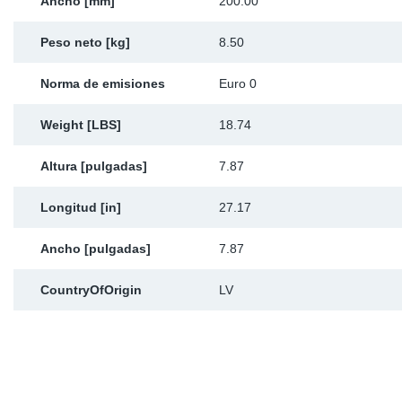
Ancho [mm]
200.00
Peso neto [kg]
8.50
Norma de emisiones
Euro 0
Weight [LBS]
18.74
Altura [pulgadas]
7.87
Longitud [in]
27.17
Ancho [pulgadas]
7.87
CountryOfOrigin
LV