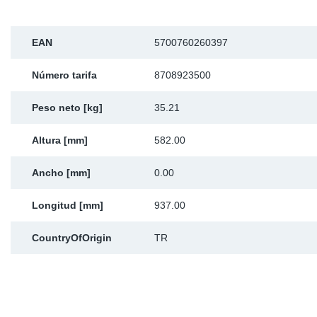
Ap
EAN
5700760260397
Ma
Número tarifa
8708923500
Peso neto [kg]
35.21
Altura [mm]
582.00
Ancho [mm]
0.00
Longitud [mm]
937.00
CountryOfOrigin
TR