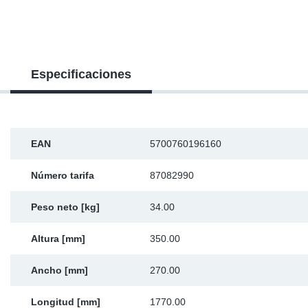
SR-RS
Ki
Sy
Pi
LV-LV
Ca
Sy
Pi
Especificaciones
EN-SE
Ju
Sy
Pi
Pr
Sy
Pi
EAN
5700760196160
In
Ou
Pi
Número tarifa
87082990
Se
Peso neto [kg]
34.00
Ta
Altura [mm]
350.00
Mo
Ancho [mm]
270.00
Pu
Longitud [mm]
1770.00