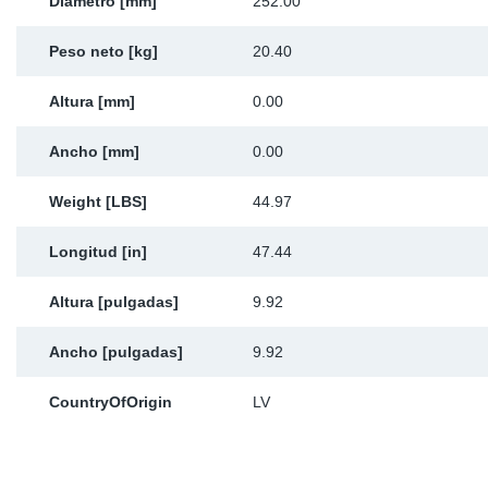
Diámetro [mm]
252.00
Peso neto [kg]
20.40
Altura [mm]
0.00
Ancho [mm]
0.00
Weight [LBS]
44.97
Longitud [in]
47.44
Altura [pulgadas]
9.92
Ancho [pulgadas]
9.92
CountryOfOrigin
LV