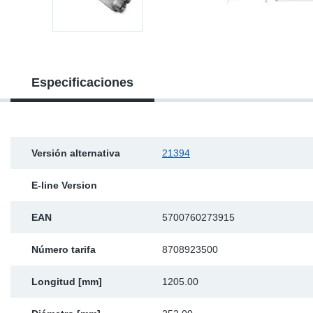
Ap
Ma
Especificaciones
Versión alternativa
21394
E-line Version
EAN
5700760273915
Número tarifa
8708923500
Longitud [mm]
1205.00