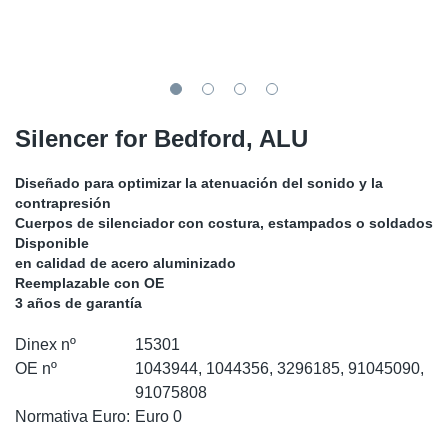
SR-RS
Ki
Sy
Pi
LV-LV
Ca
Sy
Pi
EN-SE
Ju
Sy
Pi
Silencer for Bedford, ALU
Pr
Sy
Pi
Diseñado para optimizar la atenuación del sonido y la
contrapresión
In
Ou
Pi
Cuerpos de silenciador con costura, estampados o soldados
Disponible
en calidad de acero aluminizado
Se
Reemplazable con OE
3 años de garantía
Ta
Dinex nº
15301
OE nº
1043944, 1044356, 3296185, 91045090,
Mo
91075808
Normativa Euro:
Euro 0
Pu