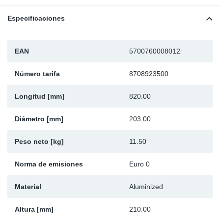
Ap
Especificaciones
Ma
EAN
5700760008012
Número tarifa
8708923500
Longitud [mm]
820.00
Diámetro [mm]
203.00
Peso neto [kg]
11.50
Norma de emisiones
Euro 0
Material
Aluminized
Altura [mm]
210.00