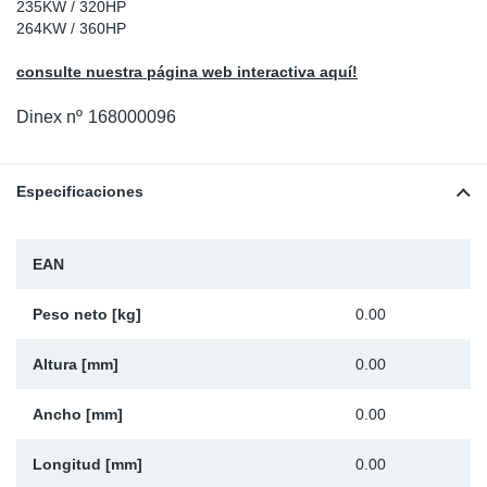
235KW / 320HP
Ap
264KW / 360HP
consulte nuestra página web interactiva aquí!
Ma
Dinex nº
168000096
Especificaciones
EAN
Peso neto [kg]
0.00
Altura [mm]
0.00
Ancho [mm]
0.00
Longitud [mm]
0.00