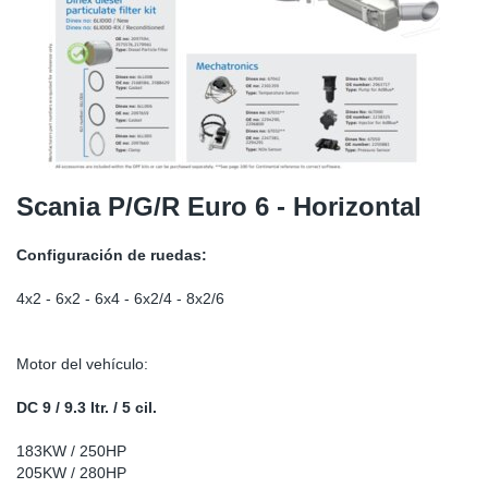
SR-RS
Ki
Sy
Pi
LV-LV
Ca
Sy
Pi
EN-SE
Ju
Sy
Pi
Pr
Sy
Pi
Scania P/G/R Euro 6 - Horizontal
In
Ou
Pi
Configuración de ruedas:
Se
4x2 - 6x2 - 6x4 - 6x2/4 - 8x2/6
Ta
Motor del vehículo:
Mo
DC 9 / 9.3 ltr. / 5 cil.
183KW / 250HP
Pu
205KW / 280HP