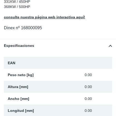
331KW / 450HP
Ap
368KW / 500HP
consulte nuestra página web interactiva aquí!
Ma
Dinex nº
168000095
Especificaciones
EAN
Peso neto [kg]
0.00
Altura [mm]
0.00
Ancho [mm]
0.00
Longitud [mm]
0.00