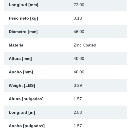
Longitud [mm]
72.00
Ap
Peso neto [kg]
0.13
Ma
Diámetro [mm]
46.00
Material
Zinc Coated
Altura [mm]
40.00
Ancho [mm]
40.00
Weight [LBS]
0.29
Altura [pulgadas]
1.57
Longitud [in]
2.83
Ancho [pulgadas]
1.57