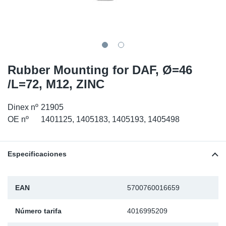
SR-RS
Ki
Sy
Pi
LV-LV
Ca
Sy
Pi
EN-SE
Ju
Sy
Pi
Rubber Mounting for DAF, Ø=46
/L=72, M12, ZINC
Pr
Sy
Pi
Dinex nº
21905
In
Ou
Pi
OE nº
1401125, 1405183, 1405193, 1405498
Se
Especificaciones
Ta
Mo
EAN
5700760016659
Número tarifa
4016995209
Pu