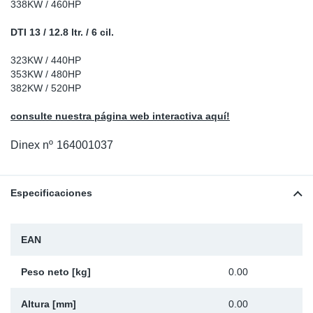
338KW / 460HP
Ap
DTI 13 / 12.8 ltr. / 6 cil.
Ma
323KW / 440HP
353KW / 480HP
382KW / 520HP
consulte nuestra página web interactiva aquí!
Dinex nº
164001037
Especificaciones
EAN
Peso neto [kg]
0.00
Altura [mm]
0.00