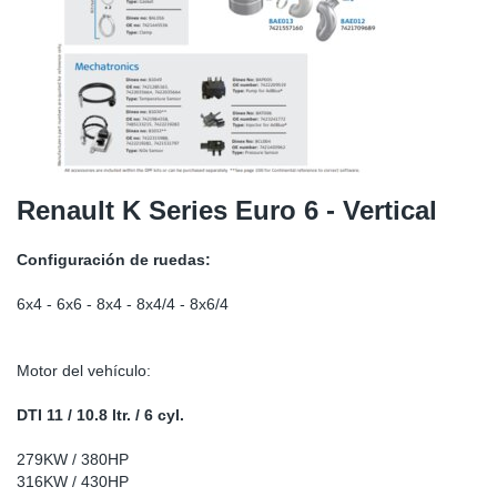
SR-RS
Ki
Sy
Pi
LV-LV
Ca
Sy
Pi
EN-SE
Ju
Sy
Pi
Pr
Sy
Pi
Renault K Series Euro 6 - Vertical
In
Ou
Pi
Configuración de ruedas:
Se
6x4 - 6x6 - 8x4 - 8x4/4 - 8x6/4
Ta
Motor del vehículo:
Mo
DTI 11 / 10.8 ltr. / 6 cyl.
279KW / 380HP
Pu
316KW / 430HP