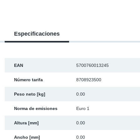
SR-RS
Ki
Sy
Pi
LV-LV
Ca
Sy
Pi
Especificaciones
EN-SE
Ju
Sy
Pi
Pr
Sy
Pi
EAN
5700760013245
In
Ou
Pi
Número tarifa
8708923500
Se
Peso neto [kg]
0.00
Ta
Norma de emisiones
Euro 1
Mo
Altura [mm]
0.00
Pu
Ancho [mm]
0.00