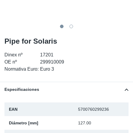
SR-RS
Ki
Sy
Pi
LV-LV
Ca
Sy
Pi
EN-SE
Ju
Sy
Pi
Pipe for Solaris
Pr
Sy
Pi
Dinex nº
17201
OE nº
299910009
In
Ou
Pi
Normativa Euro:
Euro 3
Se
Especificaciones
Ta
EAN
5700760299236
Mo
Diámetro [mm]
127.00
Pu