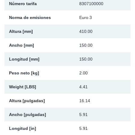
Número tarifa
8307100000
Ap
Norma de emisiones
Euro 3
Ma
Altura [mm]
410.00
Ancho [mm]
150.00
Longitud [mm]
150.00
Peso neto [kg]
2.00
Weight [LBS]
4.41
Altura [pulgadas]
16.14
Ancho [pulgadas]
5.91
Longitud [in]
5.91