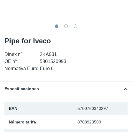
SR-RS
Ki
Sy
Pi
LV-LV
Ca
Sy
Pi
EN-SE
Ju
Sy
Pi
Pipe for Iveco
Pr
Sy
Pi
Dinex nº
2KA031
OE nº
5801520993
In
Ou
Pi
Normativa Euro:
Euro 6
Se
Especificaciones
Ta
EAN
5700760340297
Mo
Número tarifa
8708923500
Pu