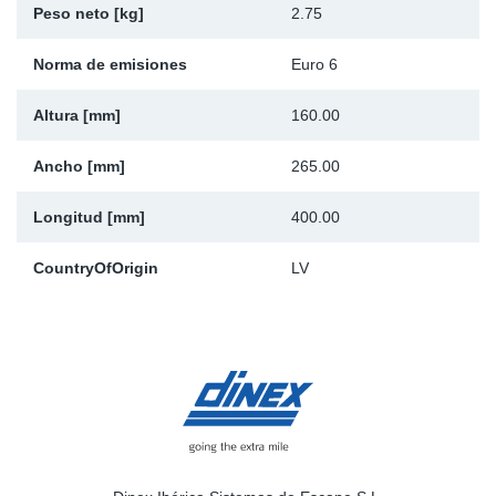
Peso neto [kg]
2.75
Ap
Norma de emisiones
Euro 6
Ma
Altura [mm]
160.00
Ancho [mm]
265.00
Longitud [mm]
400.00
CountryOfOrigin
LV