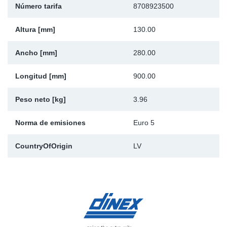
Número tarifa
8708923500
Ap
Altura [mm]
130.00
Ma
Ancho [mm]
280.00
Longitud [mm]
900.00
Peso neto [kg]
3.96
Norma de emisiones
Euro 5
CountryOfOrigin
LV