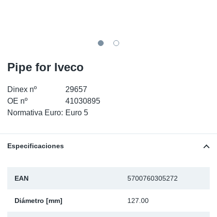
SR-RS
Ki
Sy
Pi
LV-LV
Ca
Sy
Pi
EN-SE
Ju
Sy
Pi
Pipe for Iveco
Pr
Sy
Pi
Dinex nº
29657
OE nº
41030895
In
Ou
Pi
Normativa Euro:
Euro 5
Se
Especificaciones
Ta
EAN
5700760305272
Mo
Diámetro [mm]
127.00
Pu