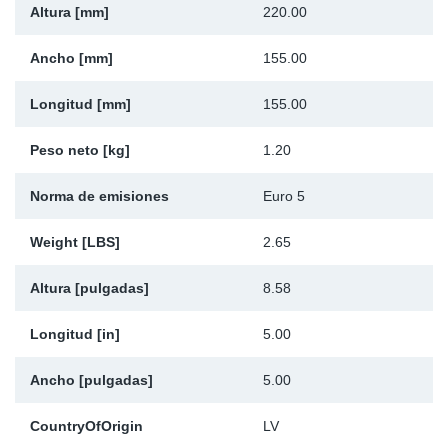
Altura [mm]
220.00
Ap
Ancho [mm]
155.00
Ma
Longitud [mm]
155.00
Peso neto [kg]
1.20
Norma de emisiones
Euro 5
Weight [LBS]
2.65
Altura [pulgadas]
8.58
Longitud [in]
5.00
Ancho [pulgadas]
5.00
CountryOfOrigin
LV