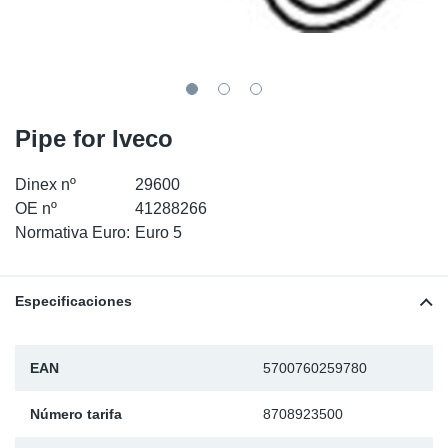
SR-RS
Ki
Sy
Pi
LV-LV
Ca
Sy
Pi
EN-SE
Ju
Sy
Pi
Pipe for Iveco
Pr
Sy
Pi
Dinex nº
29600
OE nº
41288266
In
Ou
Pi
Normativa Euro:
Euro 5
Se
Especificaciones
Ta
EAN
5700760259780
Mo
Número tarifa
8708923500
Pu