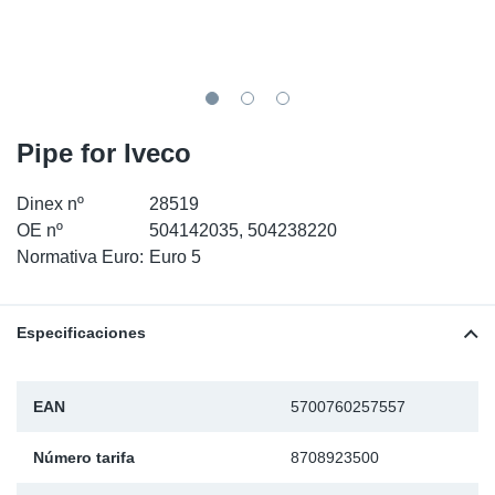
SR-RS
Ki
Sy
Pi
LV-LV
Ca
Sy
Pi
EN-SE
Ju
Sy
Pi
Pipe for Iveco
Pr
Sy
Pi
Dinex nº
28519
OE nº
504142035, 504238220
In
Ou
Pi
Normativa Euro:
Euro 5
Se
Especificaciones
Ta
EAN
5700760257557
Mo
Número tarifa
8708923500
Pu