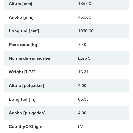
Altura [mm]
185.00
Ap
Ancho [mm]
450.00
Ma
Longitud [mm]
1930.00
Peso neto [kg]
7.40
Norma de emisiones
Euro 5
Weight [LBS]
16.31
Altura [pulgadas]
4.00
Longitud [in]
65.35
Ancho [pulgadas]
4.00
CountryOfOrigin
LV