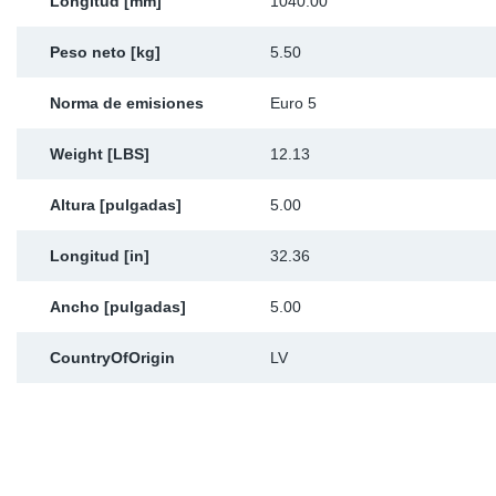
Longitud [mm]
1040.00
Peso neto [kg]
5.50
Norma de emisiones
Euro 5
Weight [LBS]
12.13
Altura [pulgadas]
5.00
Longitud [in]
32.36
Ancho [pulgadas]
5.00
CountryOfOrigin
LV