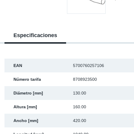
Ap
Ma
Especificaciones
EAN
5700760257106
Número tarifa
8708923500
Diámetro [mm]
130.00
Altura [mm]
160.00
Ancho [mm]
420.00