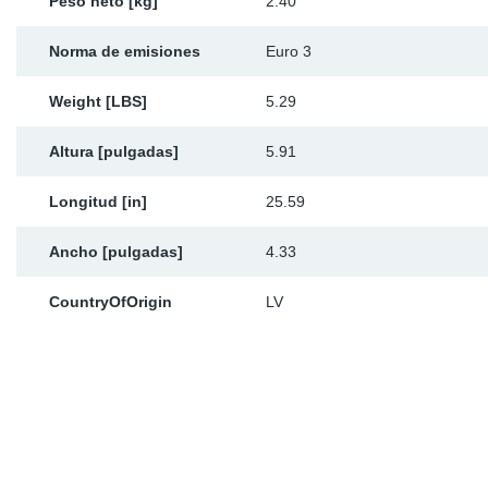
Peso neto [kg]
2.40
Norma de emisiones
Euro 3
Weight [LBS]
5.29
Altura [pulgadas]
5.91
Longitud [in]
25.59
Ancho [pulgadas]
4.33
CountryOfOrigin
LV