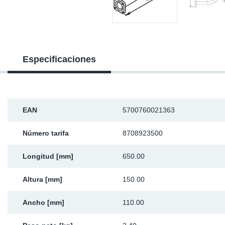
Ap
Ma
Especificaciones
EAN
5700760021363
Número tarifa
8708923500
Longitud [mm]
650.00
Altura [mm]
150.00
Ancho [mm]
110.00