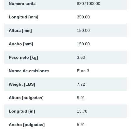
Número tarifa
8307100000
Ap
Longitud [mm]
350.00
Ma
Altura [mm]
150.00
Ancho [mm]
150.00
Peso neto [kg]
3.50
Norma de emisiones
Euro 3
Weight [LBS]
7.72
Altura [pulgadas]
5.91
Longitud [in]
13.78
Ancho [pulgadas]
5.91