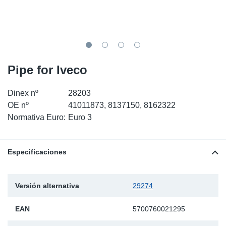
SR-RS
Ki
Sy
Pi
LV-LV
Ca
Sy
Pi
EN-SE
Ju
Sy
Pi
Pipe for Iveco
Pr
Sy
Pi
Dinex nº
28203
OE nº
41011873, 8137150, 8162322
In
Ou
Pi
Normativa Euro:
Euro 3
Se
Especificaciones
Ta
Versión alternativa
29274
Mo
EAN
5700760021295
Pu