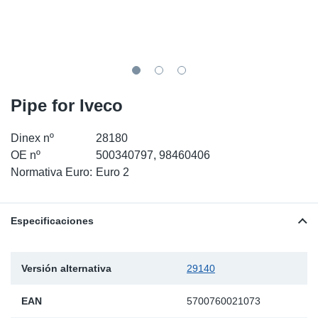
SR-RS
Ki
Sy
Pi
LV-LV
Ca
Sy
Pi
EN-SE
Ju
Sy
Pi
Pipe for Iveco
Pr
Sy
Pi
Dinex nº
28180
OE nº
500340797, 98460406
In
Ou
Pi
Normativa Euro:
Euro 2
Se
Especificaciones
Ta
Mo
Versión alternativa
29140
Pu
EAN
5700760021073