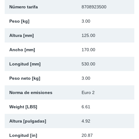
Número tarifa
8708923500
Ap
Peso [kg]
3.00
Ma
Altura [mm]
125.00
Ancho [mm]
170.00
Longitud [mm]
530.00
Peso neto [kg]
3.00
Norma de emisiones
Euro 2
Weight [LBS]
6.61
Altura [pulgadas]
4.92
Longitud [in]
20.87