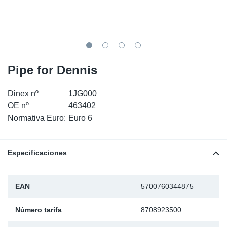
SR-RS
Ki
Sy
Pi
LV-LV
Ca
Sy
Pi
EN-SE
Ju
Sy
Pi
Pipe for Dennis
Pr
Sy
Pi
Dinex nº
1JG000
OE nº
463402
In
Ou
Pi
Normativa Euro:
Euro 6
Se
Especificaciones
Ta
EAN
5700760344875
Mo
Número tarifa
8708923500
Pu