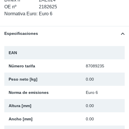
SR-RS
Ki
Sy
Pi
OE nº
2182625
Normativa Euro:
Euro 6
LV-LV
Ca
Sy
Pi
Especificaciones
EN-SE
Ju
Sy
Pi
Pr
Sy
Pi
EAN
In
Ou
Pi
Número tarifa
87089235
Se
Peso neto [kg]
0.00
Ta
Norma de emisiones
Euro 6
Altura [mm]
0.00
Mo
Ancho [mm]
0.00
Pu