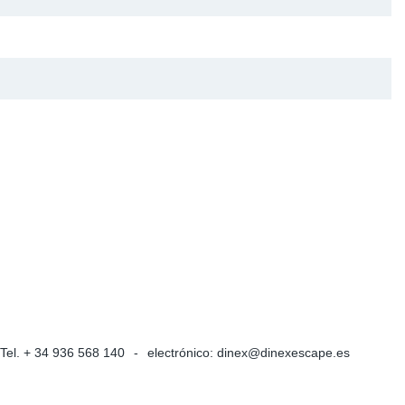
 Partículas Europa
De Presión
re Sensors
res
 Escape
De Temperatura
De Refrigerante De Agua
Tel. + 34 936 568 140
electrónico:
dinex@dinexescape.es