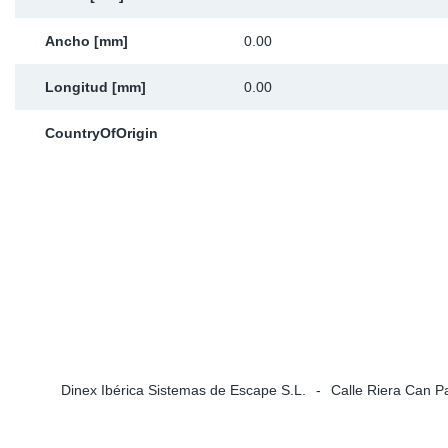
Ap
Ancho [mm]
0.00
Ma
Longitud [mm]
0.00
CountryOfOrigin
Dinex Ibérica Sistemas de Escape S.L.
Calle Riera Can P