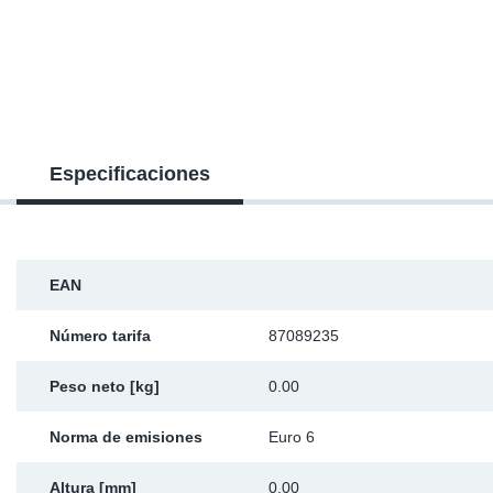
SR-RS
Ki
Sy
Pi
LV-LV
Ca
Sy
Pi
EN-SE
Ju
Sy
Pi
Especificaciones
Pr
Sy
Pi
In
Ou
Pi
EAN
Se
Número tarifa
87089235
Ta
Peso neto [kg]
0.00
Mo
Norma de emisiones
Euro 6
Pu
Altura [mm]
0.00