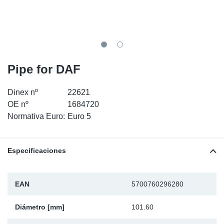
SR-RS
Ki
Sy
Pi
LV-LV
Ca
Sy
Pi
EN-SE
Ju
Sy
Pi
Pipe for DAF
Pr
Sy
Pi
Dinex nº
22621
OE nº
1684720
In
Ou
Pi
Normativa Euro:
Euro 5
Se
Especificaciones
Ta
EAN
5700760296280
Mo
Diámetro [mm]
101.60
Pu