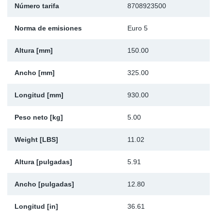
Número tarifa
8708923500
Ap
Norma de emisiones
Euro 5
Ma
Altura [mm]
150.00
Ancho [mm]
325.00
Longitud [mm]
930.00
Peso neto [kg]
5.00
Weight [LBS]
11.02
Altura [pulgadas]
5.91
Ancho [pulgadas]
12.80
Longitud [in]
36.61