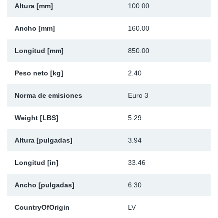
Altura [mm]
100.00
Ap
Ancho [mm]
160.00
Ma
Longitud [mm]
850.00
Peso neto [kg]
2.40
Norma de emisiones
Euro 3
Weight [LBS]
5.29
Altura [pulgadas]
3.94
Longitud [in]
33.46
Ancho [pulgadas]
6.30
CountryOfOrigin
LV