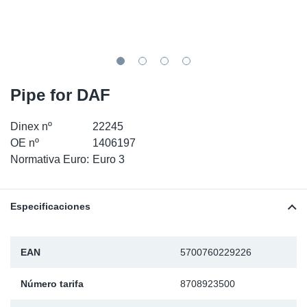
SR-RS
Ki
Sy
Pi
LV-LV
Ca
Sy
Pi
EN-SE
Ju
Sy
Pi
Pipe for DAF
Pr
Sy
Pi
Dinex nº
22245
OE nº
1406197
In
Ou
Pi
Normativa Euro:
Euro 3
Se
Especificaciones
Ta
EAN
5700760229226
Mo
Número tarifa
8708923500
Pu